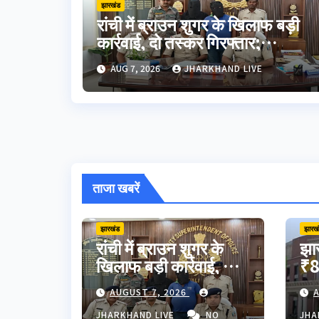
झारखंड
रांची में ब्राउन शुगर के खिलाफ बड़ी
कार्रवाई, दो तस्कर गिरफ्तार;
हजारीबाग से जुड़ा कनेक्शन
AUG 7, 2026
JHARKHAND LIVE
ताजा खबरें
झारखंड
झारख
रांची में ब्राउन शुगर के
झा
खिलाफ बड़ी कार्रवाई, दो
₹8
तस्कर गिरफ्तार;
अन
AUGUST 7, 2026
A
हजारीबाग से जुड़ा
JP
कनेक्शन
विप
JHARKHAND LIVE
NO
JHA