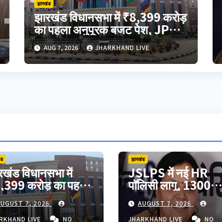
झारखंड
झारखंड विधानसभा में ₹8,399 करोड़
का पहला अनुपूरक बजट पेश, JPSC-
JSSC मुद्दे पर विपक्ष का हंगामा
AUG 7, 2026
JHARKHAND LIVE
ंड
झारखंड
रखंड विधानसभा में
JSLPS में नई HR
,399 करोड़ का पहला
पॉलिसी लागू, 1300
ुपूरक बजट पेश,
अतिरिक्त पदों पर रोजग
UGUST 7, 2026
AUGUST 7, 2026
SC-JSSC मुद्दे पर
के अवसर; कर्मचारियों क
क्ष का हंगामा
वेतन में 60% तक बढ़ो
RKHAND LIVE
NO
JHARKHAND LIVE
NO