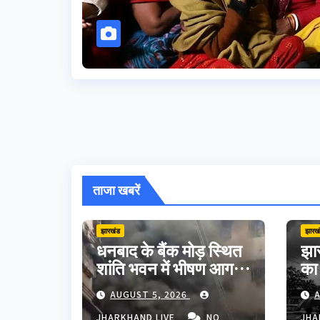
ताजा खबरें
झारखंड
झारख
धनबाद के बैंक मोड़ स्थित
झार
शांति भवन में भीषण आग,
का
शॉर्ट सर्किट से मची अफरा-
मौत
AUGUST 5, 2026
A
तफरी; बड़ा हादसा टला
अपन
JHARKHAND LIVE
NO
JHA