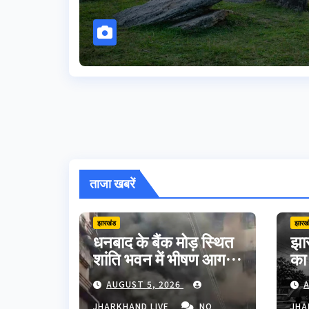
ताजा खबरें
झारखंड
झारख
धनबाद के बैंक मोड़ स्थित
झार
शांति भवन में भीषण आग,
का
शॉर्ट सर्किट से मची अफरा-
मौत
AUGUST 5, 2026
A
तफरी; बड़ा हादसा टला
अपन
JHARKHAND LIVE
NO
JHA