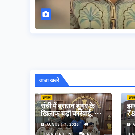
ताजा खबरें
झारखंड
झारख
रांची में ब्राउन शुगर के
झा
खिलाफ बड़ी कार्रवाई, दो
₹8
तस्कर गिरफ्तार;
अन
AUGUST 7, 2026
A
हजारीबाग से जुड़ा
JP
JHARKHAND LIVE
NO
JHA