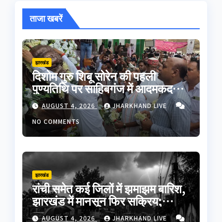
ताजा खबरें
झारखंड
दिशोम गुरु शिबू सोरेन की पहली
पुण्यतिथि पर साहिबगंज में आदमकद
प्रतिमा का अनावरण, हजारों लोगों ने दी
AUGUST 4, 2026
JHARKHAND LIVE
श्रद्धांजलि
NO COMMENTS
झारखंड
रांची समेत कई जिलों में झमाझम बारिश,
झारखंड में मानसून फिर सक्रिय;
लातेहार में वज्रपात से एक की मौत
AUGUST 4, 2026
JHARKHAND LIVE