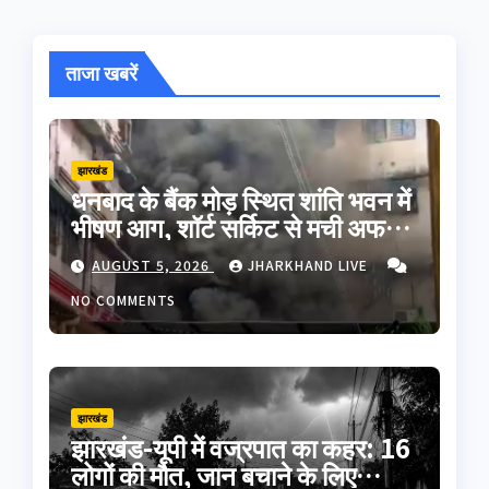
ताजा खबरें
झारखंड
धनबाद के बैंक मोड़ स्थित शांति भवन में
भीषण आग, शॉर्ट सर्किट से मची अफरा-
तफरी; बड़ा हादसा टला
AUGUST 5, 2026
JHARKHAND LIVE
NO COMMENTS
झारखंड
झारखंड-यूपी में वज्रपात का कहर: 16
लोगों की मौत, जान बचाने के लिए