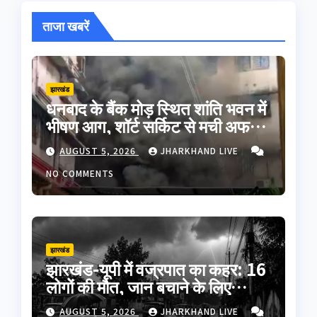
ताजा खबरें
झारखंड
धनबाद के बैंक मोड़ स्थित शांति भवन में
भीषण आग, शॉर्ट सर्किट से मची अफरा-
तफरी; बड़ा हादसा टला
AUGUST 5, 2026
JHARKHAND LIVE
NO COMMENTS
झारखंड
झारखंड-यूपी में वज्रपात का कहर: 16
लोगों की मौत, जान बचाने के लिए
अपनाएं ये जरूरी सावधानियां
AUGUST 5, 2026
JHARKHAND LIVE