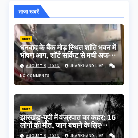
ताजा खबरें
झारखंड
धनबाद के बैंक मोड़ स्थित शांति भवन में
भीषण आग, शॉर्ट सर्किट से मची अफरा-
तफरी; बड़ा हादसा टला
AUGUST 5, 2026
JHARKHAND LIVE
NO COMMENTS
झारखंड
झारखंड-यूपी में वज्रपात का कहर: 16
लोगों की मौत, जान बचाने के लिए
अपनाएं ये जरूरी सावधानियां
AUGUST 5, 2026
JHARKHAND LIVE