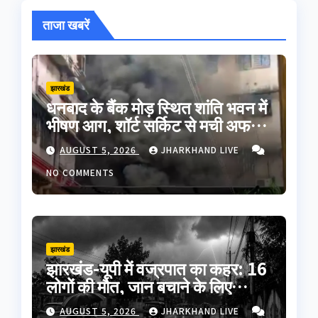
ताजा खबरें
झारखंड
धनबाद के बैंक मोड़ स्थित शांति भवन में
भीषण आग, शॉर्ट सर्किट से मची अफरा-
तफरी; बड़ा हादसा टला
AUGUST 5, 2026
JHARKHAND LIVE
NO COMMENTS
झारखंड
झारखंड-यूपी में वज्रपात का कहर: 16
लोगों की मौत, जान बचाने के लिए
अपनाएं ये जरूरी सावधानियां
AUGUST 5, 2026
JHARKHAND LIVE