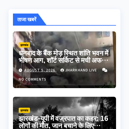
ताजा खबरें
झारखंड
धनबाद के बैंक मोड़ स्थित शांति भवन में
भीषण आग, शॉर्ट सर्किट से मची अफरा-
तफरी; बड़ा हादसा टला
AUGUST 5, 2026
JHARKHAND LIVE
NO COMMENTS
झारखंड
झारखंड-यूपी में वज्रपात का कहर: 16
लोगों की मौत, जान बचाने के लिए