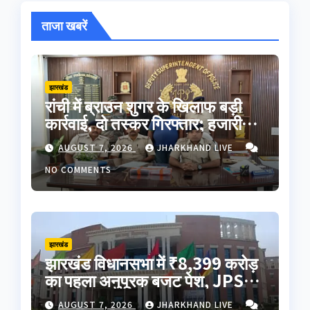
ताजा खबरें
झारखंड
रांची में ब्राउन शुगर के खिलाफ बड़ी
कार्रवाई, दो तस्कर गिरफ्तार; हजारीबाग
से जुड़ा कनेक्शन
AUGUST 7, 2026
JHARKHAND LIVE
NO COMMENTS
झारखंड
झारखंड विधानसभा में ₹8,399 करोड़
का पहला अनुपूरक बजट पेश, JPSC-
JSSC मुद्दे पर विपक्ष का हंगामा
AUGUST 7, 2026
JHARKHAND LIVE