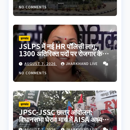
NO COMMENTS
झारखंड
JSLPS में नई HR पॉलिसी लागू,
1300 अतिरिक्त पदों पर रोजगार के
अवसर; कर्मचारियों के वेतन में 60%
AUGUST 7, 2026
JHARKHAND LIVE
तक बढ़ोतरी
NO COMMENTS
झारखंड
JPSC-JSSC छात्र आंदोलन:
विधानसभा घेराव मार्च में AISA अध्यक्ष
नेहा बोरा पर फेंकी गई काली स्याही,
AUGUST 7, 2026
JHARKHAND LIVE