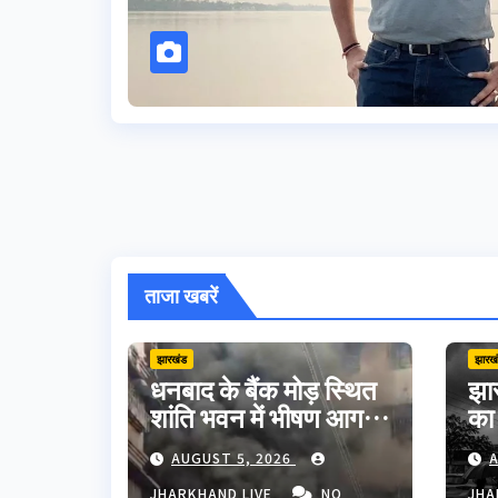
ताजा खबरें
झारखंड
झारख
धनबाद के बैंक मोड़ स्थित
झार
शांति भवन में भीषण आग,
का
शॉर्ट सर्किट से मची अफरा-
मौत
AUGUST 5, 2026
A
तफरी; बड़ा हादसा टला
अपन
JHARKHAND LIVE
NO
JHA