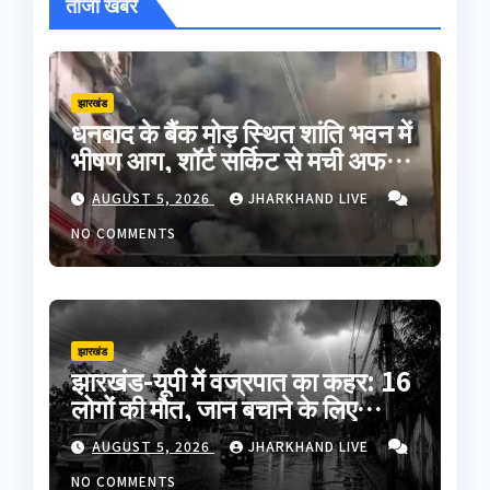
ताजा खबरें
झारखंड
धनबाद के बैंक मोड़ स्थित शांति भवन में
भीषण आग, शॉर्ट सर्किट से मची अफरा-
तफरी; बड़ा हादसा टला
AUGUST 5, 2026
JHARKHAND LIVE
NO COMMENTS
झारखंड
झारखंड-यूपी में वज्रपात का कहर: 16
लोगों की मौत, जान बचाने के लिए
अपनाएं ये जरूरी सावधानियां
AUGUST 5, 2026
JHARKHAND LIVE
NO COMMENTS