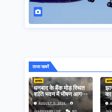
ताजा खबरें
झारखंड
झारख
धनबाद के बैंक मोड़ स्थित
झार
शांति भवन में भीषण आग,
का
शॉर्ट सर्किट से मची अफरा-
मौत
AUGUST 5, 2026
A
तफरी; बड़ा हादसा टला
अपन
JHARKHAND LIVE
NO
JHA