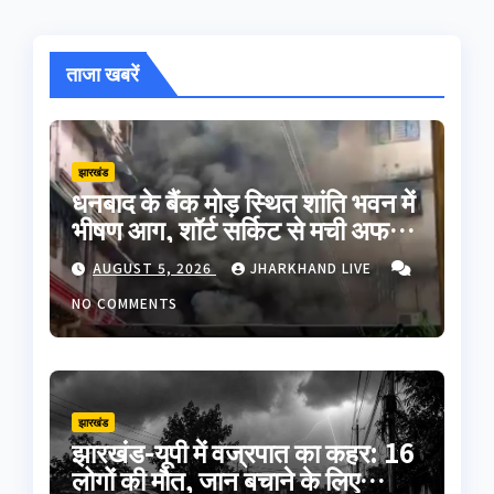
ताजा खबरें
झारखंड
धनबाद के बैंक मोड़ स्थित शांति भवन में
भीषण आग, शॉर्ट सर्किट से मची अफरा-
तफरी; बड़ा हादसा टला
AUGUST 5, 2026
JHARKHAND LIVE
NO COMMENTS
झारखंड
झारखंड-यूपी में वज्रपात का कहर: 16
लोगों की मौत, जान बचाने के लिए