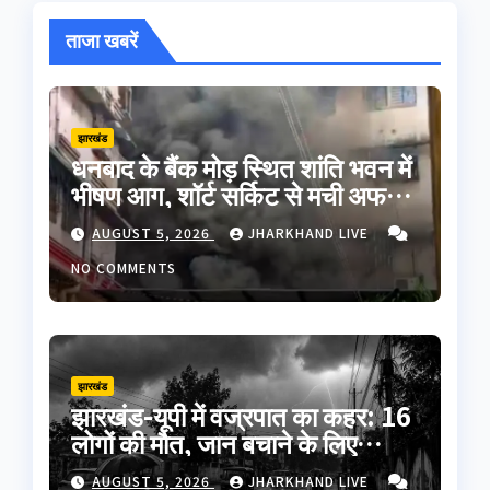
ताजा खबरें
झारखंड
धनबाद के बैंक मोड़ स्थित शांति भवन में
भीषण आग, शॉर्ट सर्किट से मची अफरा-
तफरी; बड़ा हादसा टला
AUGUST 5, 2026
JHARKHAND LIVE
NO COMMENTS
झारखंड
झारखंड-यूपी में वज्रपात का कहर: 16
लोगों की मौत, जान बचाने के लिए
अपनाएं ये जरूरी सावधानियां
AUGUST 5, 2026
JHARKHAND LIVE