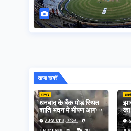
ताजा खबरें
झारखंड
झारख
धनबाद के बैंक मोड़ स्थित
झार
शांति भवन में भीषण आग,
का
शॉर्ट सर्किट से मची अफरा-
मौत
AUGUST 5, 2026
A
तफरी; बड़ा हादसा टला
अपन
JHARKHAND LIVE
NO
JHA