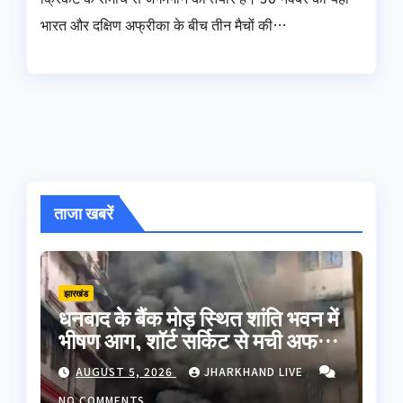
भारत और दक्षिण अफ्रीका के बीच तीन मैचों की…
ताजा खबरें
झारखंड
धनबाद के बैंक मोड़ स्थित शांति भवन में
भीषण आग, शॉर्ट सर्किट से मची अफरा-
तफरी; बड़ा हादसा टला
AUGUST 5, 2026
JHARKHAND LIVE
NO COMMENTS