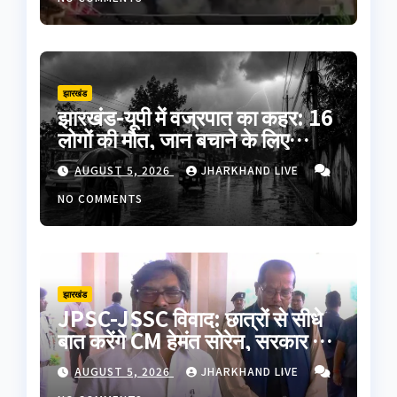
झारखंड
झारखंड-यूपी में वज्रपात का कहर: 16
लोगों की मौत, जान बचाने के लिए
अपनाएं ये जरूरी सावधानियां
AUGUST 5, 2026
JHARKHAND LIVE
NO COMMENTS
झारखंड
JPSC-JSSC विवाद: छात्रों से सीधे
बात करेंगे CM हेमंत सोरेन, सरकार ने
5 सदस्यीय प्रतिनिधिमंडल को दिया
AUGUST 5, 2026
JHARKHAND LIVE
न्योता