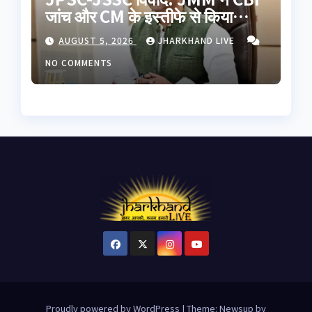
जांच और CM के इस्तीफे से किया
इनकार, छात्रों से बातचीत को बनेगी
AUGUST 5, 2026
JHARKHAND LIVE
हाई लेवल कमेटी
NO COMMENTS
Proudly powered by WordPress
|
Theme: Newsup by