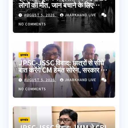
लोगों की मौत, जान बचाने के लिए
अपनाएं ये जरूरी सावधानियां
AUGUST 5, 2026
JHARKHAND LIVE
NO COMMENTS
झारखंड
JPSC-JSSC विवाद: छात्रों से सीधे
बात करेंगे CM हेमंत सोरेन, सरकार ने
5 सदस्यीय प्रतिनिधिमंडल को दिया
AUGUST 5, 2026
JHARKHAND LIVE
न्योता
NO COMMENTS
झारखंड
JPSC-JSSC विवाद: JMM ने CBI