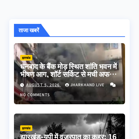
ताजा खबरें
झारखंड
धनबाद के बैंक मोड़ स्थित शांति भवन में
भीषण आग, शॉर्ट सर्किट से मची अफरा-
तफरी; बड़ा हादसा टला
AUGUST 5, 2026
JHARKHAND LIVE
NO COMMENTS
झारखंड
झारखंड-यूपी में वज्रपात का कहर: 16