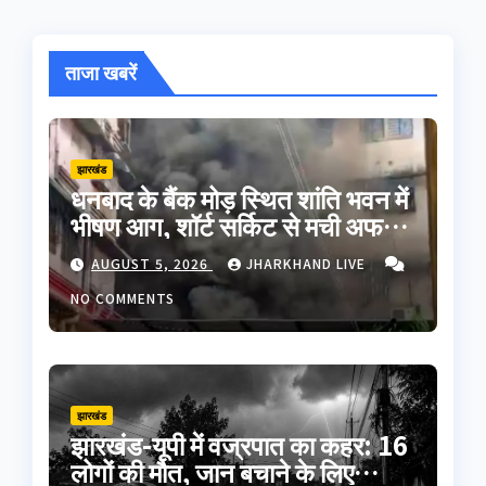
ताजा खबरें
झारखंड
धनबाद के बैंक मोड़ स्थित शांति भवन में
भीषण आग, शॉर्ट सर्किट से मची अफरा-
तफरी; बड़ा हादसा टला
AUGUST 5, 2026
JHARKHAND LIVE
NO COMMENTS
झारखंड
झारखंड-यूपी में वज्रपात का कहर: 16
लोगों की मौत, जान बचाने के लिए