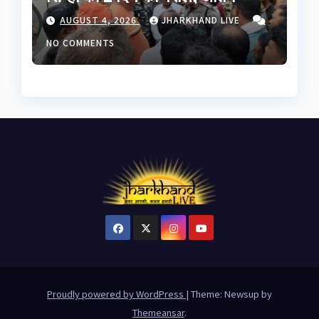
संस्कार में होगी शामिल
AUGUST 4, 2026
JHARKHAND LIVE
NO COMMENTS
Proudly powered by WordPress
|
Theme: Newsup by
Themeansar
.