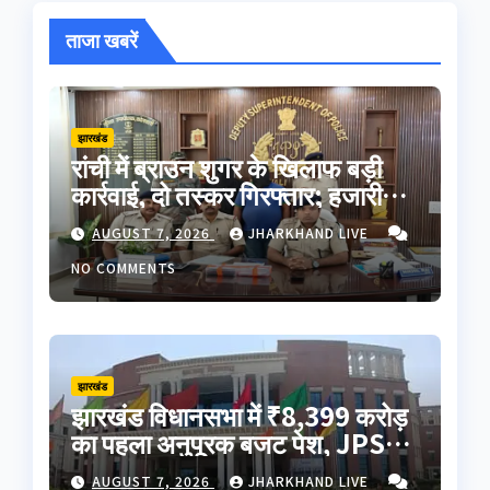
ताजा खबरें
झारखंड
रांची में ब्राउन शुगर के खिलाफ बड़ी
कार्रवाई, दो तस्कर गिरफ्तार; हजारीबाग
से जुड़ा कनेक्शन
AUGUST 7, 2026
JHARKHAND LIVE
NO COMMENTS
झारखंड
झारखंड विधानसभा में ₹8,399 करोड़
का पहला अनुपूरक बजट पेश, JPSC-
JSSC मुद्दे पर विपक्ष का हंगामा
AUGUST 7, 2026
JHARKHAND LIVE