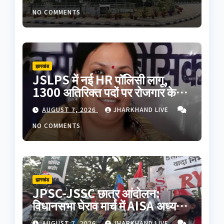
NO COMMENTS
झारखंड
JSLPS में नई HR पॉलिसी लागू,
1300 अतिरिक्त पदों पर रोजगार के
अवसर; कर्मचारियों के वेतन में 60%
AUGUST 7, 2026
JHARKHAND LIVE
तक बढ़ोतरी
NO COMMENTS
झारखंड
JPSC-JSSC छात्र आंदोलन:
विधानसभा घेराव मार्च में AISA अध्यक्ष
नेहा बोरा पर फेंकी गई काली स्याही,
AUGUST 7, 2026
JHARKHAND LIVE