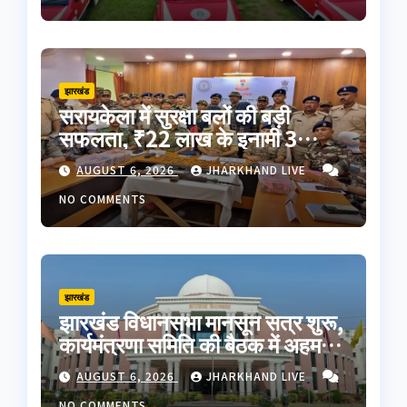
झारखंड
सरायकेला में सुरक्षा बलों की बड़ी
सफलता, ₹22 लाख के इनामी 3
नक्सली गिरफ्तार; AK-47 समेत भारी
AUGUST 6, 2026
JHARKHAND LIVE
मात्रा में हथियार बरामद
NO COMMENTS
झारखंड
झारखंड विधानसभा मानसून सत्र शुरू,
कार्यमंत्रणा समिति की बैठक में अहम
फैसले; JPSC-JSSC समेत कई मुद्दों
AUGUST 6, 2026
JHARKHAND LIVE
पर हंगामे के आसार
NO COMMENTS