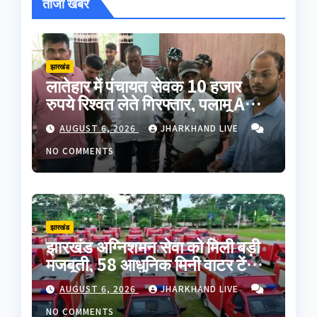
ताजा खबरें
झारखंड
लातेहार में पंचायत सेवक 10 हजार
रुपये रिश्वत लेते गिरफ्तार, पलामू ACB
ने रंगे हाथ दबोचा
AUGUST 6, 2026
JHARKHAND LIVE
NO COMMENTS
झारखंड
झारखंड अग्निशमन सेवा को मिली बड़ी
मजबूती, 58 आधुनिक मिनी वाटर टेंडर
रवाना; CM हेमंत सोरेन ने दिखाई हरी
AUGUST 6, 2026
JHARKHAND LIVE
झंडी
NO COMMENTS