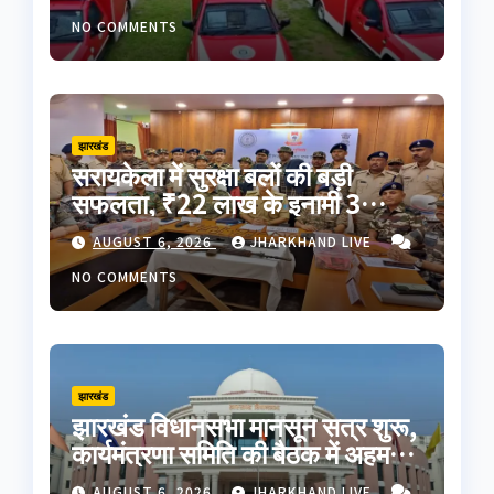
झंडी
NO COMMENTS
झारखंड
सरायकेला में सुरक्षा बलों की बड़ी
सफलता, ₹22 लाख के इनामी 3
नक्सली गिरफ्तार; AK-47 समेत भारी
AUGUST 6, 2026
JHARKHAND LIVE
मात्रा में हथियार बरामद
NO COMMENTS
झारखंड
झारखंड विधानसभा मानसून सत्र शुरू,
कार्यमंत्रणा समिति की बैठक में अहम
फैसले; JPSC-JSSC समेत कई मुद्दों
AUGUST 6, 2026
JHARKHAND LIVE