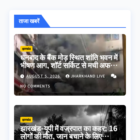
ताजा खबरें
झारखंड
धनबाद के बैंक मोड़ स्थित शांति भवन में
भीषण आग, शॉर्ट सर्किट से मची अफरा-
तफरी; बड़ा हादसा टला
AUGUST 5, 2026
JHARKHAND LIVE
NO COMMENTS
झारखंड
झारखंड-यूपी में वज्रपात का कहर: 16
लोगों की मौत, जान बचाने के लिए