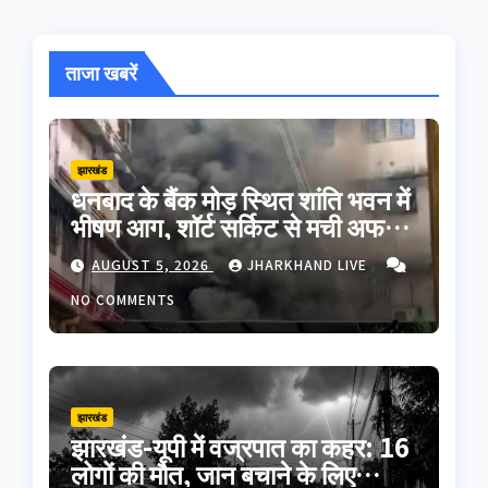
ताजा खबरें
झारखंड
धनबाद के बैंक मोड़ स्थित शांति भवन में
भीषण आग, शॉर्ट सर्किट से मची अफरा-
तफरी; बड़ा हादसा टला
AUGUST 5, 2026
JHARKHAND LIVE
NO COMMENTS
झारखंड
झारखंड-यूपी में वज्रपात का कहर: 16
लोगों की मौत, जान बचाने के लिए