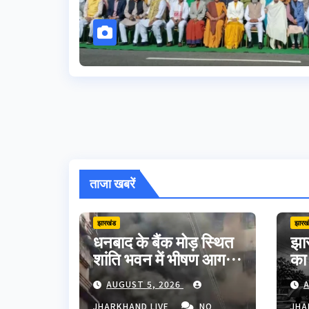
ताजा खबरें
झारखंड
झारख
धनबाद के बैंक मोड़ स्थित
झार
शांति भवन में भीषण आग,
का
शॉर्ट सर्किट से मची अफरा-
मौत
AUGUST 5, 2026
A
तफरी; बड़ा हादसा टला
अपन
JHARKHAND LIVE
NO
JHA