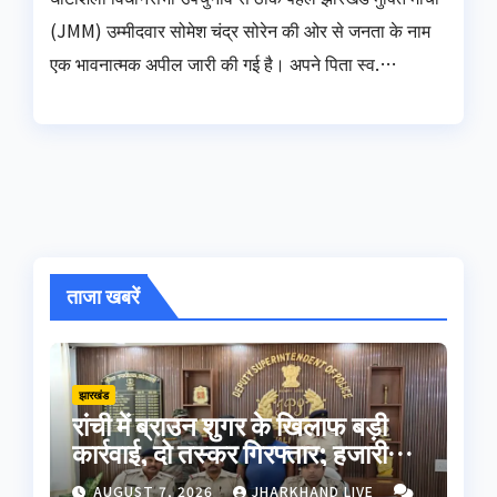
(JMM) उम्मीदवार सोमेश चंद्र सोरेन की ओर से जनता के नाम
एक भावनात्मक अपील जारी की गई है। अपने पिता स्व.…
ताजा खबरें
झारखंड
रांची में ब्राउन शुगर के खिलाफ बड़ी
कार्रवाई, दो तस्कर गिरफ्तार; हजारीबाग
से जुड़ा कनेक्शन
AUGUST 7, 2026
JHARKHAND LIVE