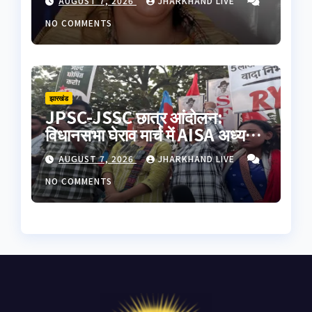
AUGUST 7, 2026
JHARKHAND LIVE
तक बढ़ोतरी
NO COMMENTS
झारखंड
JPSC-JSSC छात्र आंदोलन:
विधानसभा घेराव मार्च में AISA अध्यक्ष
नेहा बोरा पर फेंकी गई काली स्याही,
AUGUST 7, 2026
JHARKHAND LIVE
आरोपी हिरासत में
NO COMMENTS