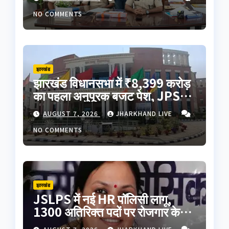
NO COMMENTS
झारखंड
झारखंड विधानसभा में ₹8,399 करोड़
का पहला अनुपूरक बजट पेश, JPSC-
JSSC मुद्दे पर विपक्ष का हंगामा
AUGUST 7, 2026
JHARKHAND LIVE
NO COMMENTS
झारखंड
JSLPS में नई HR पॉलिसी लागू,
1300 अतिरिक्त पदों पर रोजगार के
अवसर; कर्मचारियों के वेतन में 60%