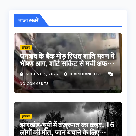
ताजा खबरें
झारखंड
धनबाद के बैंक मोड़ स्थित शांति भवन में
भीषण आग, शॉर्ट सर्किट से मची अफरा-
तफरी; बड़ा हादसा टला
AUGUST 5, 2026
JHARKHAND LIVE
NO COMMENTS
झारखंड
झारखंड-यूपी में वज्रपात का कहर: 16
लोगों की मौत, जान बचाने के लिए