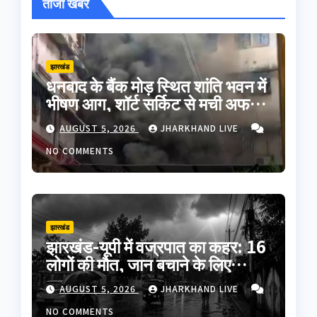
ताजा खबरें
झारखंड
धनबाद के बैंक मोड़ स्थित शांति भवन में
भीषण आग, शॉर्ट सर्किट से मची अफरा-
तफरी; बड़ा हादसा टला
AUGUST 5, 2026
JHARKHAND LIVE
NO COMMENTS
झारखंड
झारखंड-यूपी में वज्रपात का कहर: 16
लोगों की मौत, जान बचाने के लिए
अपनाएं ये जरूरी सावधानियां
AUGUST 5, 2026
JHARKHAND LIVE
NO COMMENTS