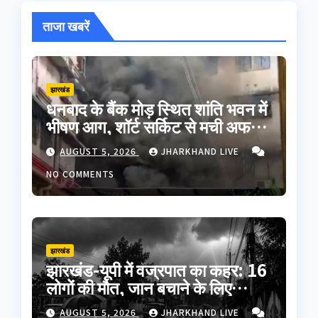
ताजा खबरें
झारखंड
धनबाद के बैंक मोड़ स्थित शांति भवन में
भीषण आग, शॉर्ट सर्किट से मची अफरा-
तफरी; बड़ा हादसा टला
AUGUST 5, 2026
JHARKHAND LIVE
NO COMMENTS
झारखंड
झारखंड-यूपी में वज्रपात का कहर: 16
लोगों की मौत, जान बचाने के लिए
अपनाएं ये जरूरी सावधानियां
AUGUST 5, 2026
JHARKHAND LIVE