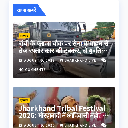
ताजा खबरें
झारखंड
रांची के प्लाजा चौक पर सेना के वाहन से
तेज रफ्तार कार की टक्कर, दो युवतियों
समेत 3 गंभीर
AUGUST 9, 2026
JHARKHAND LIVE
NO COMMENTS
झारखंड
Jharkhand Tribal Festival
2026: मोरहाबादी में आदिवासी महोत्सव
का आगाज, 5000 कलाकार पहुंचे; इन
AUGUST 9, 2026
JHARKHAND LIVE