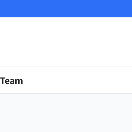
e
 Team