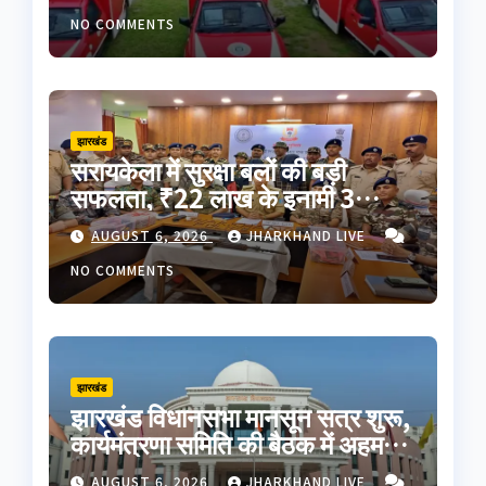
झंडी
NO COMMENTS
झारखंड
सरायकेला में सुरक्षा बलों की बड़ी
सफलता, ₹22 लाख के इनामी 3
नक्सली गिरफ्तार; AK-47 समेत भारी
AUGUST 6, 2026
JHARKHAND LIVE
मात्रा में हथियार बरामद
NO COMMENTS
झारखंड
झारखंड विधानसभा मानसून सत्र शुरू,
कार्यमंत्रणा समिति की बैठक में अहम
फैसले; JPSC-JSSC समेत कई मुद्दों
AUGUST 6, 2026
JHARKHAND LIVE