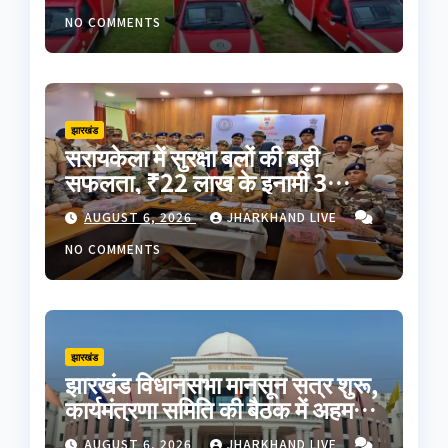
झंडी
NO COMMENTS
झारखंड
सरायकेला में सुरक्षा बलों की बड़ी
सफलता, ₹22 लाख के इनामी 3
नक्सली गिरफ्तार; AK-47 समेत भारी
AUGUST 6, 2026
JHARKHAND LIVE
मात्रा में हथियार बरामद
NO COMMENTS
झारखंड
झारखंड विधानसभा मानसून सत्र शुरू,
कार्यमंत्रणा समिति की बैठक में अहम
फैसले; JPSC-JSSC समेत कई मुद्दों
AUGUST 6, 2026
JHARKHAND LIVE