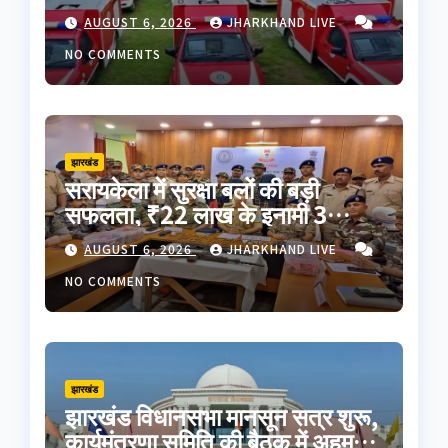
रवाना; CM हेमंत सोरेन ने दिखाई हरी
AUGUST 6, 2026
JHARKHAND LIVE
झंडी
NO COMMENTS
झारखंड
सरायकेला में सुरक्षा बलों की बड़ी
सफलता, ₹22 लाख के इनामी 3
नक्सली गिरफ्तार; AK-47 समेत भारी
AUGUST 6, 2026
JHARKHAND LIVE
मात्रा में हथियार बरामद
NO COMMENTS
झारखंड
झारखंड विधानसभा मानसून सत्र शुरू,
कार्यमंत्रणा समिति की बैठक में अहम