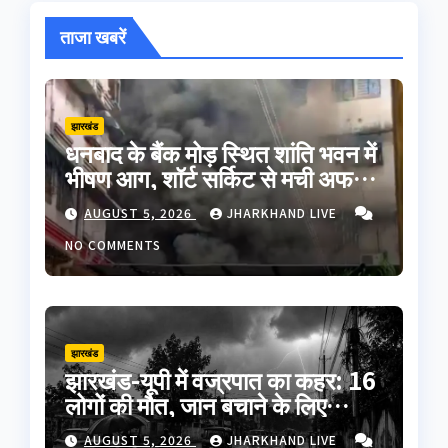
ताजा खबरें
झारखंड
धनबाद के बैंक मोड़ स्थित शांति भवन में
भीषण आग, शॉर्ट सर्किट से मची अफरा-
तफरी; बड़ा हादसा टला
AUGUST 5, 2026
JHARKHAND LIVE
NO COMMENTS
झारखंड
झारखंड-यूपी में वज्रपात का कहर: 16
लोगों की मौत, जान बचाने के लिए
अपनाएं ये जरूरी सावधानियां
AUGUST 5, 2026
JHARKHAND LIVE