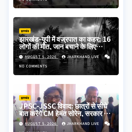
झारखंड
झारखंड-यूपी में वज्रपात का कहर: 16
लोगों की मौत, जान बचाने के लिए
अपनाएं ये जरूरी सावधानियां
AUGUST 5, 2026
JHARKHAND LIVE
NO COMMENTS
झारखंड
JPSC-JSSC विवाद: छात्रों से सीधे
बात करेंगे CM हेमंत सोरेन, सरकार ने
5 सदस्यीय प्रतिनिधिमंडल को दिया
AUGUST 5, 2026
JHARKHAND LIVE
न्योता