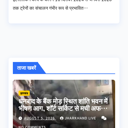
तक ट्रेनों का संचालन गंभीर रूप से प्रभावित…
ताजा खबरें
झारखंड
धनबाद के बैंक मोड़ स्थित शांति भवन में
भीषण आग, शॉर्ट सर्किट से मची अफरा-
तफरी; बड़ा हादसा टला
AUGUST 5, 2026
JHARKHAND LIVE
NO COMMENTS