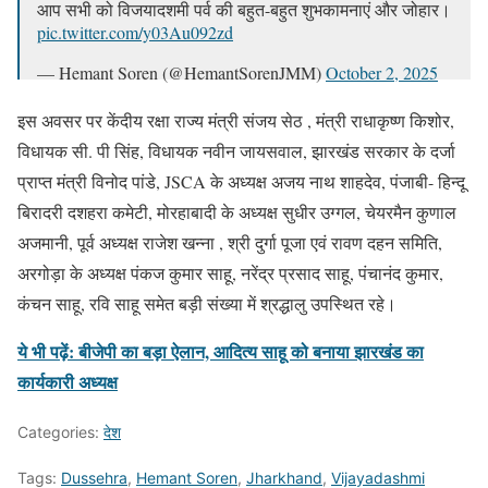
आप सभी को विजयादशमी पर्व की बहुत-बहुत शुभकामनाएं और जोहार।
pic.twitter.com/y03Au092zd
— Hemant Soren (@HemantSorenJMM)
October 2, 2025
इस अवसर पर केंदीय रक्षा राज्य मंत्री संजय सेठ , मंत्री राधाकृष्ण किशोर,
विधायक सी. पी सिंह, विधायक नवीन जायसवाल, झारखंड सरकार के दर्जा
प्राप्त मंत्री विनोद पांडे, JSCA के अध्यक्ष अजय नाथ शाहदेव, पंजाबी- हिन्दू
बिरादरी दशहरा कमेटी, मोरहाबादी के अध्यक्ष सुधीर उग्गल, चेयरमैन कुणाल
अजमानी, पूर्व अध्यक्ष राजेश खन्ना , श्री दुर्गा पूजा एवं रावण दहन समिति,
अरगोड़ा के अध्यक्ष पंकज कुमार साहू, नरेंद्र प्रसाद साहू, पंचानंद कुमार,
कंचन साहू, रवि साहू समेत बड़ी संख्या में श्रद्धालु उपस्थित रहे।
ये भी पढ़ें: बीजेपी का बड़ा ऐलान, आदित्य साहू को बनाया झारखंड का
कार्यकारी अध्यक्ष
Categories:
देश
Tags:
Dussehra
,
Hemant Soren
,
Jharkhand
,
Vijayadashmi