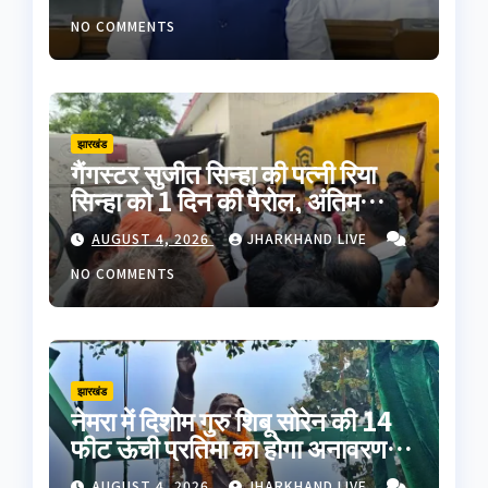
NO COMMENTS
झारखंड
गैंगस्टर सुजीत सिन्हा की पत्नी रिया
सिन्हा को 1 दिन की पैरोल, अंतिम
संस्कार में होगी शामिल
AUGUST 4, 2026
JHARKHAND LIVE
NO COMMENTS
झारखंड
नेमरा में दिशोम गुरु शिबू सोरेन की 14
फीट ऊंची प्रतिमा का होगा अनावरण,
पैतृक गांव के विकास को मिलेगी नई
AUGUST 4, 2026
JHARKHAND LIVE