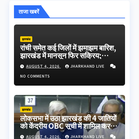
ताजा खबरें
झारखंड
रांची समेत कई जिलों में झमाझम बारिश,
झारखंड में मानसून फिर सक्रिय;
लातेहार में वज्रपात से एक की मौत
AUGUST 4, 2026
JHARKHAND LIVE
NO COMMENTS
झारखंड
लोकसभा में उठा झारखंड की 4 जातियों
को केंद्रीय OBC सूची में शामिल करने
का मुद्दा, सांसद वीडी राम ने की मांग
AUGUST 4, 2026
JHARKHAND LIVE