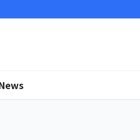
e
 News