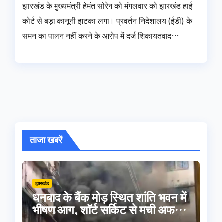
झारखंड के मुख्यमंत्री हेमंत सोरेन को मंगलवार को झारखंड हाई
कोर्ट से बड़ा कानूनी झटका लगा। प्रवर्तन निदेशालय (ईडी) के
समन का पालन नहीं करने के आरोप में दर्ज शिकायतवाद…
ताजा खबरें
झारखंड
धनबाद के बैंक मोड़ स्थित शांति भवन में
भीषण आग, शॉर्ट सर्किट से मची अफरा-
तफरी; बड़ा हादसा टला