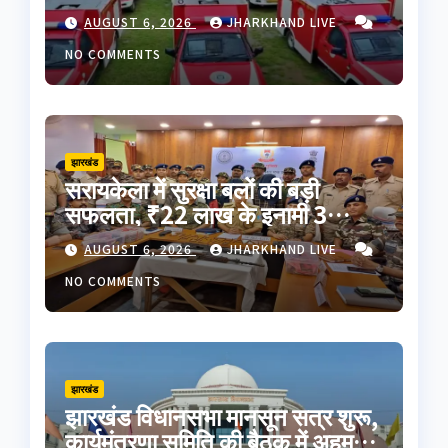
रवाना; CM हेमंत सोरेन ने दिखाई हरी
AUGUST 6, 2026
JHARKHAND LIVE
झंडी
NO COMMENTS
झारखंड
सरायकेला में सुरक्षा बलों की बड़ी
सफलता, ₹22 लाख के इनामी 3
नक्सली गिरफ्तार; AK-47 समेत भारी
AUGUST 6, 2026
JHARKHAND LIVE
मात्रा में हथियार बरामद
NO COMMENTS
झारखंड
झारखंड विधानसभा मानसून सत्र शुरू,
कार्यमंत्रणा समिति की बैठक में अहम