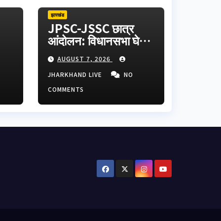
झारखंड
JPSC-JSSC छात्र
आंदोलन: विधानसभा घेराव
ार
मार्च में AISA अध्यक्ष नेहा
AUGUST 7, 2026
े
बोरा पर फेंकी गई काली
तरी
स्याही, आरोपी हिरासत में
JHARKHAND LIVE
NO
COMMENTS