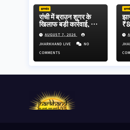
झारखंड
झारख
रांची में ब्राउन शुगर के
झा
खिलाफ बड़ी कार्रवाई, दो
₹8
तस्कर गिरफ्तार;
अन
AUGUST 7, 2026
A
हजारीबाग से जुड़ा
JP
कनेक्शन
विप
JHARKHAND LIVE
NO
JHA
COMMENTS
CO