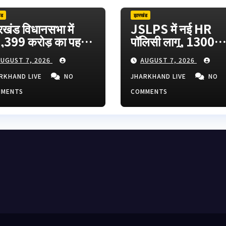
ंड
झारखंड
रखंड विधानसभा में
JSLPS में नई HR
,399 करोड़ का पहला
पॉलिसी लागू, 1300
ुपूरक बजट पेश,
अतिरिक्त पदों पर रोजग
UGUST 7, 2026
AUGUST 7, 2026
SC-JSSC मुद्दे पर
के अवसर; कर्मचारियों क
क्ष का हंगामा
वेतन में 60% तक बढ़ो
RKHAND LIVE
NO
JHARKHAND LIVE
NO
MMENTS
COMMENTS