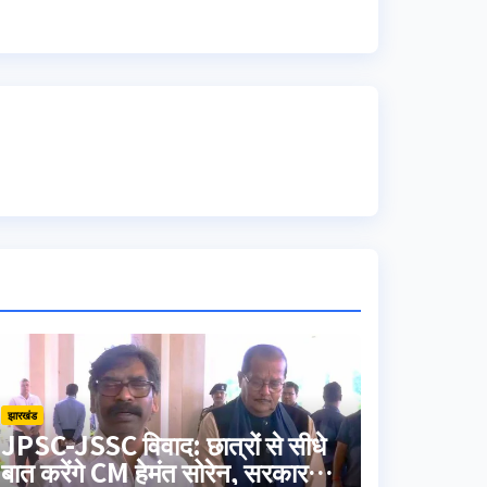
झारखंड
JPSC-JSSC विवाद: छात्रों से सीधे
बात करेंगे CM हेमंत सोरेन, सरकार ने